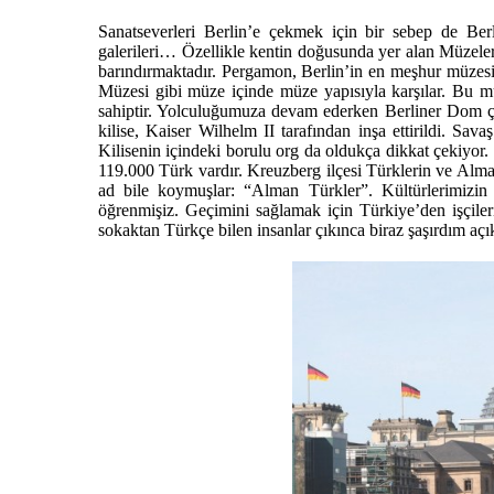
Sanatseverleri Berlin’e çekmek için bir sebep de Berlin
galerileri… Özellikle kentin doğusunda yer alan Müzel
barındırmaktadır. Pergamon, Berlin’in en meşhur müzesid
Müzesi gibi müze içinde müze yapısıyla karşılar. Bu
sahiptir. Yolculuğumuza devam ederken Berliner Dom çı
kilise, Kaiser Wilhelm II tarafından inşa ettirildi. Sa
Kilisenin içindeki borulu org da oldukça dikkat çekiyor
119.000 Türk vardır. Kreuzberg ilçesi Türklerin ve Alma
ad bile koymuşlar: “Alman Türkler”. Kültürlerimizin
öğrenmişiz. Geçimini sağlamak için Türkiye’den işçiler
sokaktan Türkçe bilen insanlar çıkınca biraz şaşırdım açı