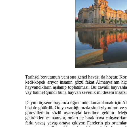
Tarihsel boyutunun yanı sıra genel havası da hoştur. Kor
kedi-köpek arıyor insanın gözü fakat Almanya’nın hi
hayvancıkların aşılanıp toplatılması. Bu zavallı hayvanlar
vay haline! Şimdi buna hayvan severlik mi desem insafs
Dayım üç sene boyunca öğrenimini tamamlamak için Alma
bizi de götürdü. Oraya vardığımızda simit yiyordum ve y
görevlilerinin sözlü uyarısıyla kendime geldim. Meğ
getirdiklerine inanıyor, onları aç bırakmaya çalışıyorla
farkı yavaş yavaş ortaya çıkıyor. Farelerin pis ortamla