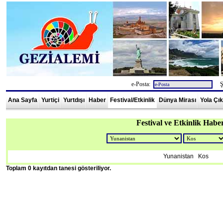
e-Posta:
Şi
Ana Sayfa
Yurtiçi
Yurtdışı
Haber
Festival/Etkinlik
Dünya Mirası
Yola Çı
Festival ve Etkinlik Haber
Yunanistan Kos
Toplam 0 kayıtdan tanesi gösteriliyor.