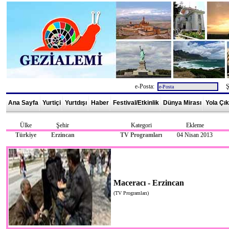
e-Posta:
Şi
Ana Sayfa
Yurtiçi
Yurtdışı
Haber
Festival/Etkinlik
Dünya Mirası
Yola Çı
Ülke
Şehir
Kategori
Ekleme
Türkiye
Erzincan
TV Programları
04 Nisan 2013
Maceracı - Erzincan
(TV Programları)