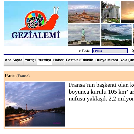
e-Posta:
Şi
Ana Sayfa
Yurtiçi
Yurtdışı
Haber
Festival/Etkinlik
Dünya Mirası
Yola Çı
Paris
(Fransa)
Fransa’nın başkenti olan ke
boyunca kurulu 105 km² ar
nüfusu yaklaşık 2,2 milyo