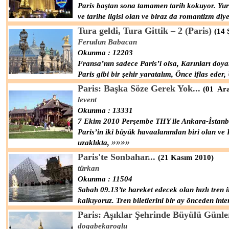
Paris baştan sona tamamen tarih kokuyor. Yurt 
ve tarihe ilgisi olan ve biraz da romantizm di
Tura geldi, Tura Gittik – 2 (Paris)
(14 
Ferudun Babacan
Okunma : 12203
Fransa’nın sadece Paris’i olsa, Karınları doya
Paris gibi bir şehir yaratalım, Önce iflas eder,
Paris: Başka Söze Gerek Yok...
(01 Ara
levent
Okunma : 13331
7 Ekim 2010 Perşembe THY ile Ankara-İstanbul
Paris’in iki büyük havaalanından biri olan ve
»»»»
uzaklıkta,
Paris'te Sonbahar...
(21 Kasım 2010)
türkan
Okunma : 11504
Sabah 09.13’te hareket edecek olan hızlı tren 
kalkıyoruz. Tren biletlerini bir ay önceden inte
Paris: Aşıklar Şehrinde Büyülü Günle
dogabekaroglu