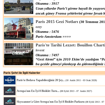
Okunma : 3917
Uzun yıllardır Paris’i görme hayali ile yaşıy
ancak güney Fransa şehirlerini görme fırsatı
Paris 2015 Gezi Notları
(30 Temmuz 201
ozzy
Okunma : 5476
»»»»
Paris-Amsterdam
Paris'te Tarihi Lezzet: Bouillon Chart
levent
Okunma : 7497
“Gezi Alemi” için 2010 Ekim’de yazdığım “Par
bu gezide gitmeyi planlayıp da gidemediğimiz 
Paris Şehri ile İlgili Haberler
Paris'te Bedava Yapabileceğiniz 20 Şey...
(18 Aralık 2011 - 03 Ocak 2028)
Avrupa'nın En İyi 8 Bisiklet Turu...
(08 Eylül 2013 - 07 Aralık 2027)
Skyscanner'a Göre Avrupa'nın En İyi 8 Bisiklet Parkuru
(08 Eylül 2013 - 07