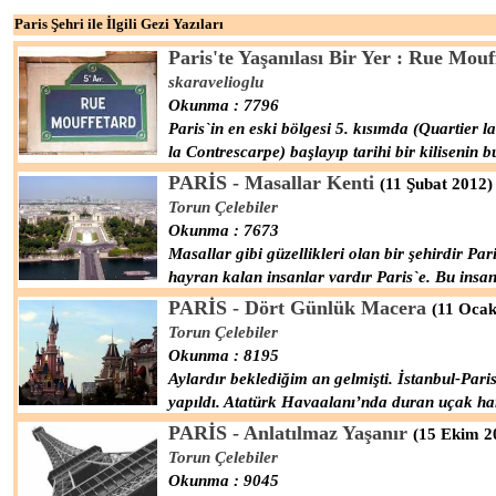
Paris Şehri ile İlgili Gezi Yazıları
Paris'te Yaşanılası Bir Yer : Rue Mouf
skaravelioglu
Okunma : 7796
Paris`in en eski bölgesi 5. kısımda (Quartier la
la Contrescarpe) başlayıp tarihi bir kilisenin
PARİS - Masallar Kenti
(11 Şubat 2012)
Torun Çelebiler
Okunma : 7673
Masallar gibi güzellikleri olan bir şehirdir Par
hayran kalan insanlar vardır Paris`e. Bu insa
PARİS - Dört Günlük Macera
(11 Ocak
Torun Çelebiler
Okunma : 8195
Aylardır beklediğim an gelmişti. İstanbul-Pari
yapıldı. Atatürk Havaalanı’nda duran uçak har
PARİS - Anlatılmaz Yaşanır
(15 Ekim 2
Torun Çelebiler
Okunma : 9045