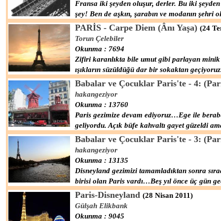
Fransa iki şeyden oluşur, derler. Bu iki şeyden b
şey! Ben de aşkın, şarabın ve modanın şehri o
PARİS - Carpe Diem (Ânı Yaşa)
(24 T
Torun Çelebiler
Okunma : 7694
Zifiri karanlıkta bile umut gibi parlayan mini
ışıkların süzüldüğü dar bir sokaktan geçiyor
Babalar ve Çocuklar Paris'te - 4: (Par
hakangeziyor
Okunma : 13760
Paris gezimize devam ediyoruz…Ege ile berabe
geliyordu. Açık büfe kahvaltı gayet güzeldi a
Babalar ve Çocuklar Paris'te - 3: (Par
hakangeziyor
Okunma : 13135
Disneyland gezimizi tamamladıktan sonra sıra
birisi olan Paris vardı…Beş yıl önce üç gün g
Paris-Disneyland
(28 Nisan 2011)
Gülşah Elikbank
Okunma : 9045